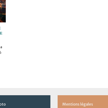
e
e
la
6
oto
Mentions légales