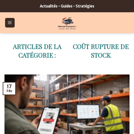
Skip
Actualités - Guides - Stratégies
to
content
COÛT RUPTURE DE
STOCK
17
Fév