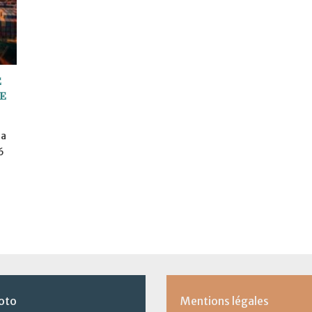
e
e
la
6
oto
Mentions légales