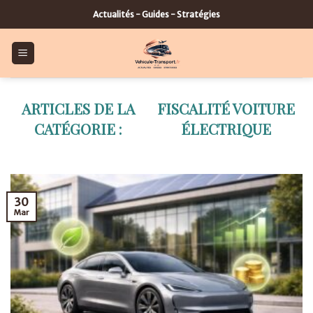
Skip
Actualités - Guides - Stratégies
to
content
FISCALITÉ VOITURE
ÉLECTRIQUE
30
Mar