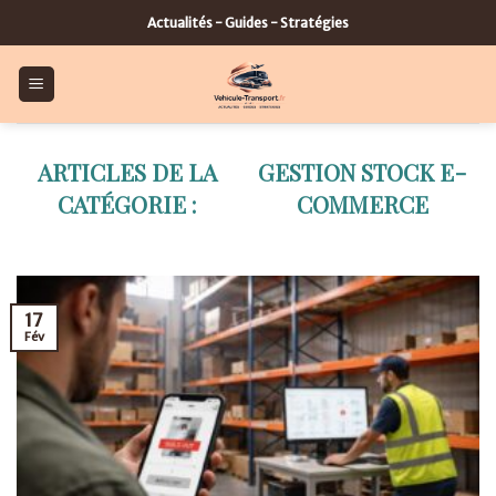
Skip
Actualités - Guides - Stratégies
to
content
GESTION STOCK E-
COMMERCE
17
Fév