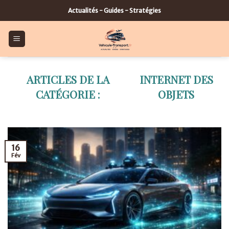
Skip
Actualités - Guides - Stratégies
to
content
INTERNET DES
OBJETS
16
Fév