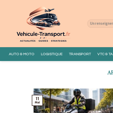
Skip
to
content
AUTO & MOTO
LOGISTIQUE
TRANSPORT
VTC & TA
11
Mai