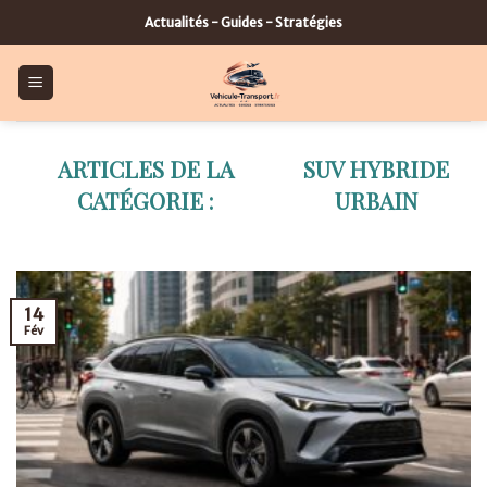
Skip
Actualités - Guides - Stratégies
to
content
SUV HYBRIDE
URBAIN
14
Fév