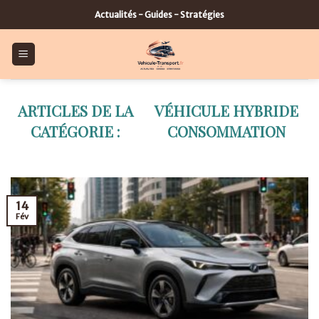
Skip
Actualités - Guides - Stratégies
to
content
VÉHICULE HYBRIDE
CONSOMMATION
14
Fév