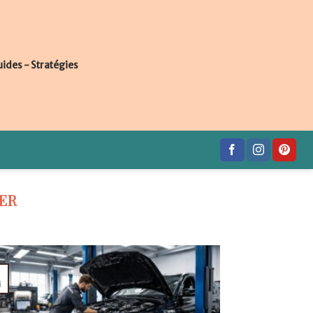
uides - Stratégies
ER
i