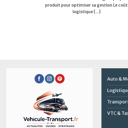
produit pour optimiser sa gestion Le coût
logistique [...]
Auto & M
Logistiqu
Transpor
VTC & Ta