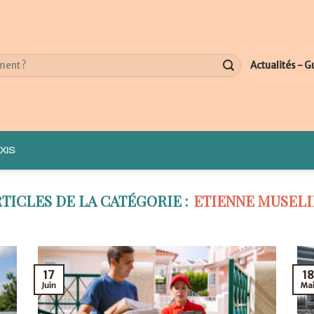
Actualités - G
XIS
ETIENNE MUSELI
18
17
Ma
Juin