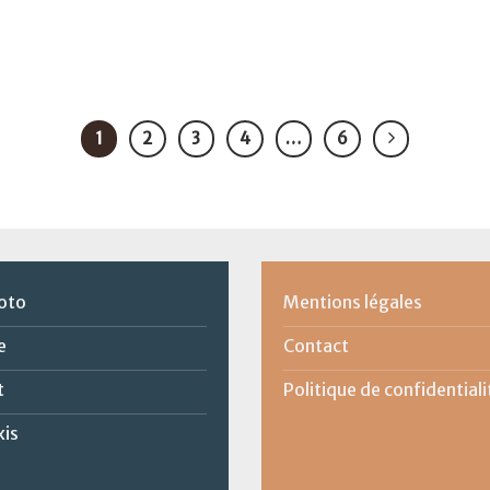
1
2
3
4
…
6
oto
Mentions légales
e
Contact
t
Politique de confidentiali
xis