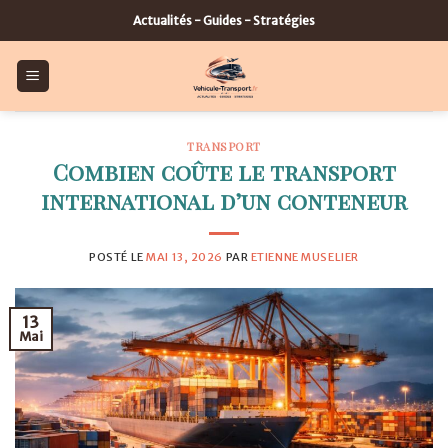
Skip
Actualités - Guides - Stratégies
to
content
TRANSPORT
Combien coûte le transport
international d’un conteneur
POSTÉ LE
MAI 13, 2026
PAR
ETIENNE MUSELIER
13
Mai