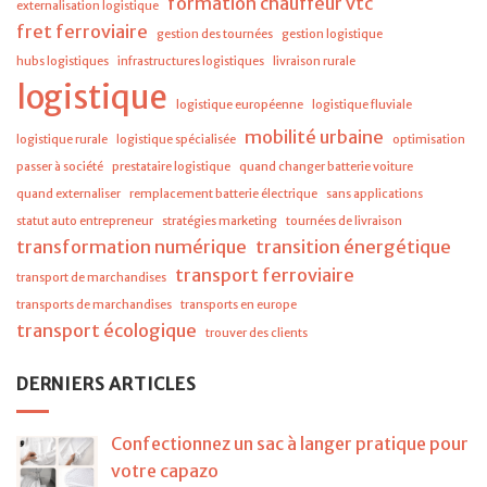
formation chauffeur vtc
externalisation logistique
fret ferroviaire
gestion des tournées
gestion logistique
hubs logistiques
infrastructures logistiques
livraison rurale
logistique
logistique européenne
logistique fluviale
mobilité urbaine
logistique rurale
logistique spécialisée
optimisation
passer à société
prestataire logistique
quand changer batterie voiture
quand externaliser
remplacement batterie électrique
sans applications
statut auto entrepreneur
stratégies marketing
tournées de livraison
transformation numérique
transition énergétique
transport ferroviaire
transport de marchandises
transports de marchandises
transports en europe
transport écologique
trouver des clients
DERNIERS ARTICLES
Confectionnez un sac à langer pratique pour
votre capazo