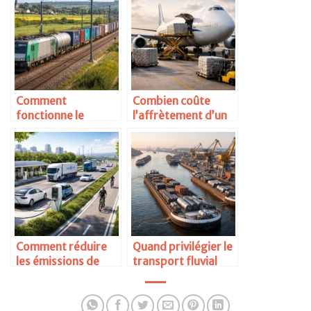
Comment
Combien coûte
fonctionne le
l’affrètement d’un
transport
avion cargo
ferroviaire de
marchandises en
France
Comment réduire
Quand privilégier le
les émissions de
transport fluvial
CO2 dans le
pour des
transport routier
marchandises
lourdes