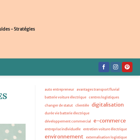
uides - Stratégies
auto entrepreneur
avantages transport fluvial
es
batterie voiture électrique
centres logistiques
digitalisation
changer de statut
clientèle
durée vie batterie électrique
e-commerce
développement commercial
entreprise individuelle
entretien voiture électrique
environnement
externalisation logistique