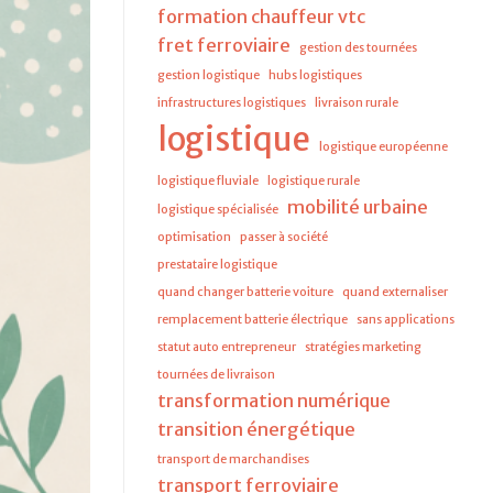
formation chauffeur vtc
fret ferroviaire
gestion des tournées
gestion logistique
hubs logistiques
infrastructures logistiques
livraison rurale
logistique
logistique européenne
logistique fluviale
logistique rurale
mobilité urbaine
logistique spécialisée
optimisation
passer à société
prestataire logistique
quand changer batterie voiture
quand externaliser
remplacement batterie électrique
sans applications
statut auto entrepreneur
stratégies marketing
tournées de livraison
transformation numérique
transition énergétique
transport de marchandises
transport ferroviaire