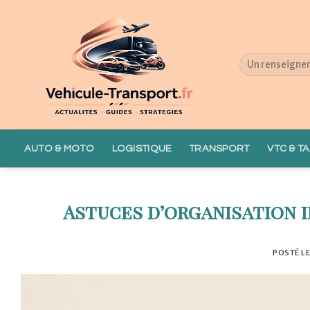
Skip
to
content
AUTO & MOTO
LOGISTIQUE
TRANSPORT
VTC & TA
Astuces d’organisation 
POSTÉ L