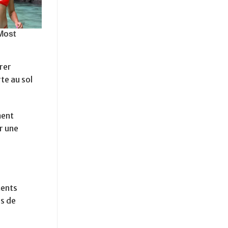
rer
rte au sol
ment
r une
ments
es de