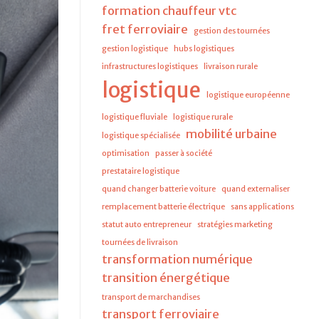
formation chauffeur vtc
fret ferroviaire
gestion des tournées
gestion logistique
hubs logistiques
infrastructures logistiques
livraison rurale
logistique
logistique européenne
logistique fluviale
logistique rurale
mobilité urbaine
logistique spécialisée
optimisation
passer à société
prestataire logistique
quand changer batterie voiture
quand externaliser
remplacement batterie électrique
sans applications
statut auto entrepreneur
stratégies marketing
tournées de livraison
transformation numérique
transition énergétique
transport de marchandises
transport ferroviaire