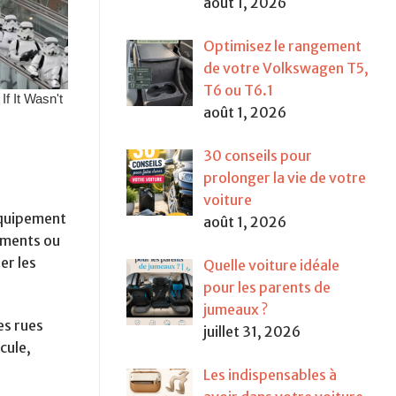
août 1, 2026
Optimisez le rangement
de votre Volkswagen T5,
T6 ou T6.1
août 1, 2026
30 conseils pour
prolonger la vie de votre
voiture
équipement
août 1, 2026
nements ou
er les
Quelle voiture idéale
pour les parents de
jumeaux ?
es rues
juillet 31, 2026
cule,
Les indispensables à