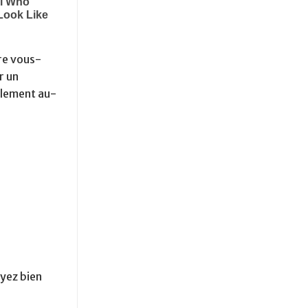
ire vous-
r un
alement au-
oyez bien