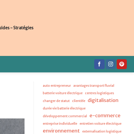
uides - Stratégies
auto entrepreneur
avantages transport fluvial
batterie voiture électrique
centres logistiques
digitalisation
changer de statut
clientèle
durée vie batterie électrique
e-commerce
développement commercial
entreprise individuelle
entretien voiture électrique
environnement
externalisation logistique