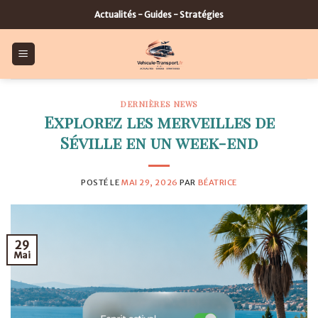
Skip
Actualités - Guides - Stratégies
to
content
DERNIÈRES NEWS
Explorez les merveilles de
Séville en un week-end
POSTÉ LE
MAI 29, 2026
PAR
BÉATRICE
29
Mai