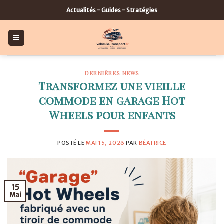
Skip
Actualités - Guides - Stratégies
to
content
DERNIÈRES NEWS
Transformez une vieille
commode en garage Hot
Wheels pour enfants
POSTÉ LE
MAI 15, 2026
PAR
BÉATRICE
15
Mai