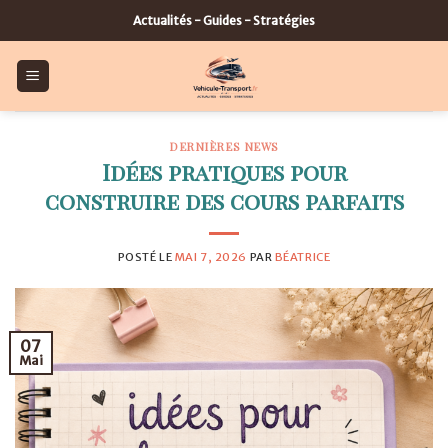
Skip
Actualités - Guides - Stratégies
to
content
DERNIÈRES NEWS
Idées pratiques pour
construire des cours parfaits
POSTÉ LE
MAI 7, 2026
PAR
BÉATRICE
07
Mai