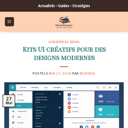
Skip
Actualités - Guides - Stratégies
to
content
DERNIÈRES NEWS
Kits UI créatifs pour des
designs modernes
POSTÉ LE
MAI 27, 2026
PAR
BÉATRICE
27
Mai