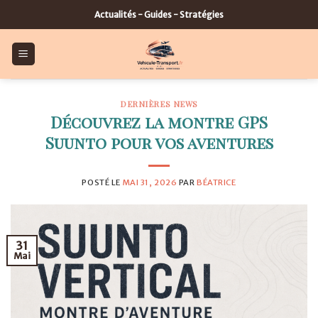
Skip
Actualités - Guides - Stratégies
to
content
DERNIÈRES NEWS
Découvrez la montre GPS
Suunto pour vos aventures
POSTÉ LE
MAI 31, 2026
PAR
BÉATRICE
31
Mai