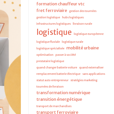
formation chauffeur vtc
fret ferroviaire
gestion des tournées
gestion logistique
hubs logistiques
infrastructures logistiques
livraison rurale
logistique
logistique européenne
logistique fluviale
logistique rurale
mobilité urbaine
logistique spécialisée
optimisation
passer à société
prestataire logistique
quand changer batterie voiture
quand externaliser
remplacement batterie électrique
sans applications
statut auto entrepreneur
stratégies marketing
tournées de livraison
transformation numérique
transition énergétique
transport de marchandises
transport ferroviaire