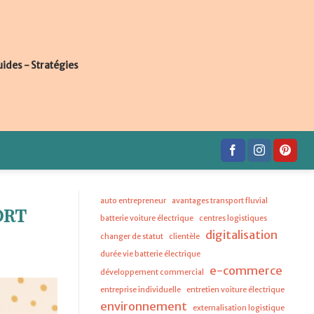
uides - Stratégies
auto entrepreneur
avantages transport fluvial
ort
batterie voiture électrique
centres logistiques
digitalisation
changer de statut
clientèle
durée vie batterie électrique
e-commerce
développement commercial
entreprise individuelle
entretien voiture électrique
environnement
externalisation logistique