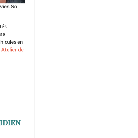
tés
 se
éhicules en
.
Atelier de
idien