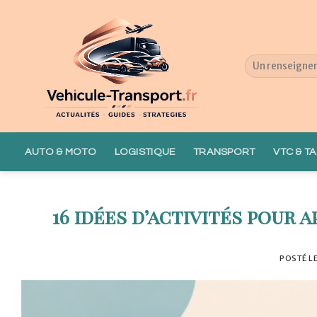
Skip
to
content
AUTO & MOTO
LOGISTIQUE
TRANSPORT
VTC & TA
16 idées d’activités pour
POSTÉ L