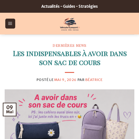
Skip
Actualités - Guides - Stratégies
to
content
DERNIÈRES NEWS
Les indispensables à avoir dans
son sac de cours
POSTÉ LE
MAI 9, 2026
PAR
BÉATRICE
09
Mai