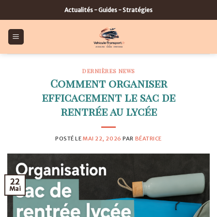
Skip
Actualités - Guides - Stratégies
to
content
DERNIÈRES NEWS
Comment organiser
efficacement le sac de
rentrée au lycée
POSTÉ LE
MAI 22, 2026
PAR
BÉATRICE
22
Mai