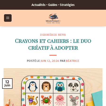
Skip
Actualités - Guides - Stratégies
to
content
DERNIÈRES NEWS
Crayons et cahiers : le duo
créatif à adopter
POSTÉ LE
JUIN 12, 2026
PAR
BÉATRICE
12
Juin