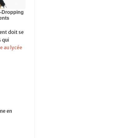
ent doit se
 qui
e au lycée
ine en