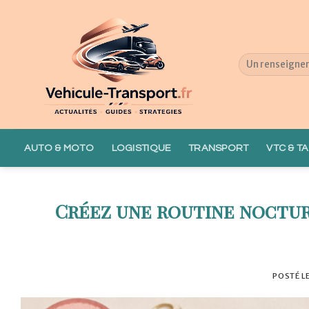
Skip
to
content
AUTO & MOTO
LOGISTIQUE
TRANSPORT
VTC & TA
Créez une routine noctur
POSTÉ L