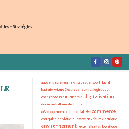
uides - Stratégies
auto entrepreneur
avantages transport fluvial
 le
batterie voiture électrique
centres logistiques
digitalisation
changer de statut
clientèle
durée vie batterie électrique
e-commerce
développement commercial
entreprise individuelle
entretien voiture électrique
environnement
externalisation logistique