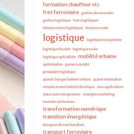
formation chauffeur vtc
fret ferroviaire
gestion des tournées
gestion logistique
hubs logistiques
infrastructures logistiques
livraison rurale
logistique
logistique européenne
logistique fluviale
logistique rurale
mobilité urbaine
logistique spécialisée
optimisation
passer à société
prestataire logistique
quand changer batterie voiture
quand externaliser
remplacement batterie électrique
sans applications
statut auto entrepreneur
stratégies marketing
tournées de livraison
transformation numérique
transition énergétique
transport de marchandises
transport ferroviaire