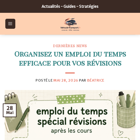
Skip
Actualités - Guides - Stratégies
to
content
DERNIÈRES NEWS
Organisez un emploi du temps
efficace pour vos révisions
POSTÉ LE
MAI 28, 2026
PAR
BÉATRICE
28
Mai