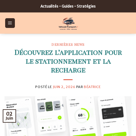
Skip
Actualités - Guides - Stratégies
to
content
DERNIÈRES NEWS
Découvrez l’application pour
le stationnement et la
recharge
POSTÉ LE
JUIN 2, 2026
PAR
BÉATRICE
02
Juin