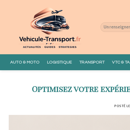
Skip
to
content
AUTO & MOTO
LOGISTIQUE
TRANSPORT
VTC & TA
Optimisez votre expéri
POSTÉ L