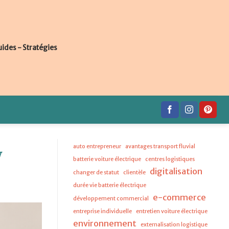
uides - Stratégies
auto entrepreneur
avantages transport fluvial
W
batterie voiture électrique
centres logistiques
digitalisation
changer de statut
clientèle
durée vie batterie électrique
e-commerce
développement commercial
entreprise individuelle
entretien voiture électrique
environnement
externalisation logistique