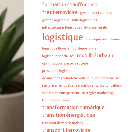
formation chauffeur vtc
fret ferroviaire
gestion des tournées
gestion logistique
hubs logistiques
infrastructures logistiques
livraison rurale
logistique
logistique européenne
logistique fluviale
logistique rurale
mobilité urbaine
logistique spécialisée
optimisation
passer à société
prestataire logistique
quand changer batterie voiture
quand externaliser
remplacement batterie électrique
sans applications
statut auto entrepreneur
stratégies marketing
tournées de livraison
transformation numérique
transition énergétique
transport de marchandises
transport ferroviaire