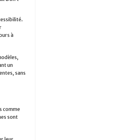
ssibilité.
r
ours à
modèles,
ant un
entes, sans
ils comme
mes sont
r leur