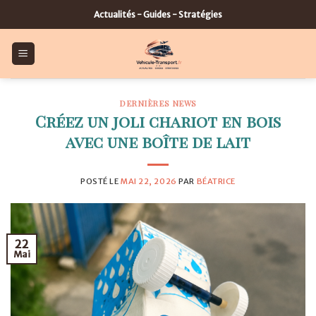
Skip
Actualités - Guides - Stratégies
to
content
DERNIÈRES NEWS
Créez un joli chariot en bois
avec une boîte de lait
POSTÉ LE
MAI 22, 2026
PAR
BÉATRICE
22
Mai