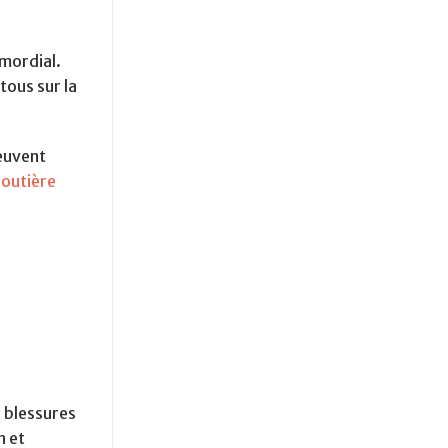
imordial.
tous sur la
peuvent
routière
 blessures
n et