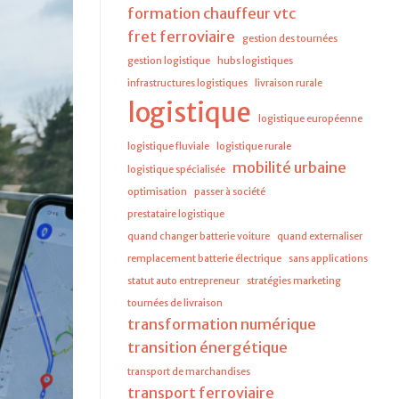
formation chauffeur vtc
fret ferroviaire
gestion des tournées
gestion logistique
hubs logistiques
infrastructures logistiques
livraison rurale
logistique
logistique européenne
logistique fluviale
logistique rurale
mobilité urbaine
logistique spécialisée
optimisation
passer à société
prestataire logistique
quand changer batterie voiture
quand externaliser
remplacement batterie électrique
sans applications
statut auto entrepreneur
stratégies marketing
tournées de livraison
transformation numérique
transition énergétique
transport de marchandises
transport ferroviaire