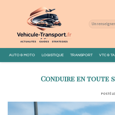
Skip
to
content
AUTO & MOTO
LOGISTIQUE
TRANSPORT
VTC & TA
Conduire en toute s
POSTÉ L