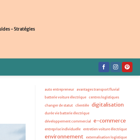
uides - Stratégies
auto entrepreneur
avantages transport fluvial
batterie voiture électrique
centres logistiques
digitalisation
changer de statut
clientèle
durée vie batterie électrique
e-commerce
développement commercial
entreprise individuelle
entretien voiture électrique
environnement
externalisation logistique