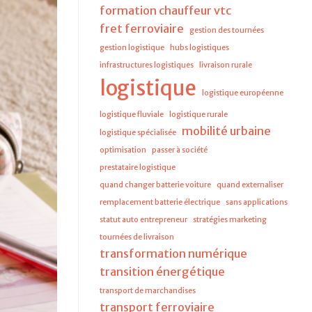
formation chauffeur vtc
fret ferroviaire
gestion des tournées
gestion logistique
hubs logistiques
infrastructures logistiques
livraison rurale
logistique
logistique européenne
logistique fluviale
logistique rurale
mobilité urbaine
logistique spécialisée
optimisation
passer à société
prestataire logistique
quand changer batterie voiture
quand externaliser
remplacement batterie électrique
sans applications
statut auto entrepreneur
stratégies marketing
tournées de livraison
transformation numérique
transition énergétique
transport de marchandises
transport ferroviaire