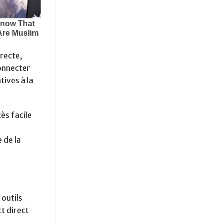
recte,
connecter
tives à la
ès facile
 de la
 outils
t direct