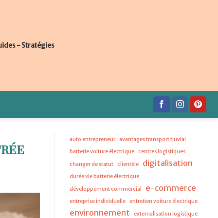
uides - Stratégies
auto entrepreneur
avantages transport fluvial
trée
batterie voiture électrique
centres logistiques
digitalisation
changer de statut
clientèle
durée vie batterie électrique
e-commerce
développement commercial
entreprise individuelle
entretien voiture électrique
environnement
externalisation logistique