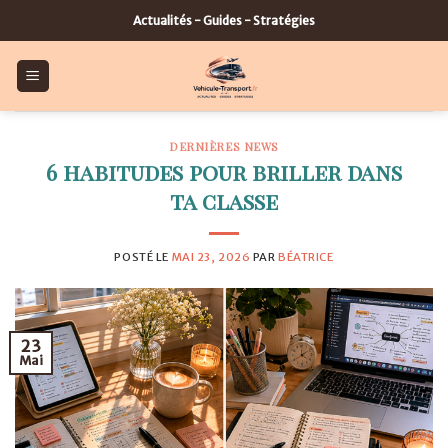
Skip
Actualités - Guides - Stratégies
to
content
DERNIÈRES NEWS
6 habitudes pour briller dans
ta classe
POSTÉ LE
MAI 23, 2026
PAR
BÉATRICE
23
Mai