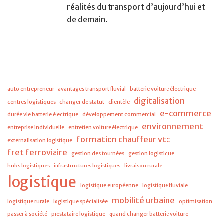
réalités du transport d’aujourd’hui et
de demain.
auto entrepreneur
avantages transport fluvial
batterie voiture électrique
digitalisation
centres logistiques
changer de statut
clientèle
e-commerce
durée vie batterie électrique
développement commercial
environnement
entreprise individuelle
entretien voiture électrique
formation chauffeur vtc
externalisation logistique
fret ferroviaire
gestion des tournées
gestion logistique
hubs logistiques
infrastructures logistiques
livraison rurale
logistique
logistique européenne
logistique fluviale
mobilité urbaine
logistique rurale
logistique spécialisée
optimisation
passer à société
prestataire logistique
quand changer batterie voiture