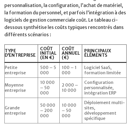
personnalisation, la configuration, l’achat de matériel,
la formation du personnel, et parfois l’intégration à des
logiciels de gestion commerciale coût. Le tableau ci-
dessous synthétise les coûts typiques rencontrés dans
différents scénarios :
COÛT
COÛT
TYPE
PRINCIPAUX
INITIAL
ANNUEL
D’ENTREPRISE
ÉLÉMENTS
(EN €)
(€)
Petite
500 – 5
100 – 1
Logiciel SaaS,
entreprise
000
000
formation limitée
10 000
Configuration
Moyenne
2 000 –
– 50
personnalisée,
entreprise
10 000
000
intégration ERP
Déploiement multi-
50 000
10 000
Grande
sites,
– 200
– 50
entreprise
développement
000
000
spécifique