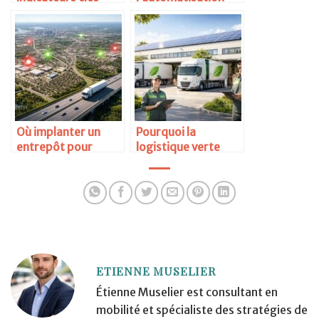
pour piloter une
des entrepôts
supply chain
devient stratégique
efficace
Où implanter un
Pourquoi la
entrepôt pour
logistique verte
réduire les délais de
devient un
livraison
argument
commercial
ETIENNE MUSELIER
Étienne Muselier est consultant en
mobilité et spécialiste des stratégies de