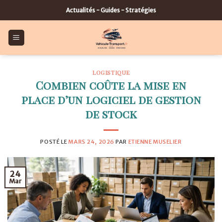
Skip
Actualités - Guides - Stratégies
to
content
LOGISTIQUE
Combien coûte la mise en
place d’un logiciel de gestion
de stock
POSTÉ LE
MARS 24, 2026
PAR
ETIENNE MUSELIER
24
Mar