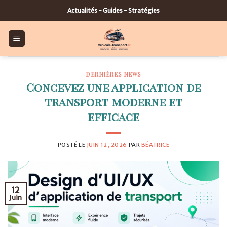
Skip
Actualités - Guides - Stratégies
to
content
DERNIÈRES NEWS
Concevez une application de
transport moderne et
efficace
POSTÉ LE
JUIN 12, 2026
PAR
BÉATRICE
12
Juin