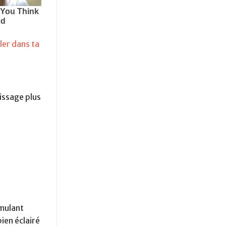
ler dans ta
issage plus
imulant
ien éclairé