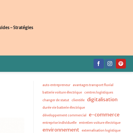
uides - Stratégies
auto entrepreneur
avantages transport fluvial
batterie voiture électrique
centres logistiques
digitalisation
changer de statut
clientèle
durée vie batterie électrique
e-commerce
développement commercial
entreprise individuelle
entretien voiture électrique
environnement
externalisation logistique