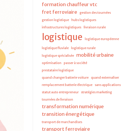
formation chauffeur vtc
fret ferroviaire
gestion des tournées
gestion logistique
hubs logistiques
infrastructures logistiques
livraison rurale
logistique
logistique européenne
logistique fluviale
logistique rurale
mobilité urbaine
logistique spécialisée
optimisation
passer à société
prestataire logistique
quand changer batterie voiture
quand externaliser
remplacement batterie électrique
sans applications
statut auto entrepreneur
stratégies marketing
tournées de livraison
transformation numérique
transition énergétique
transport de marchandises
transport ferroviaire