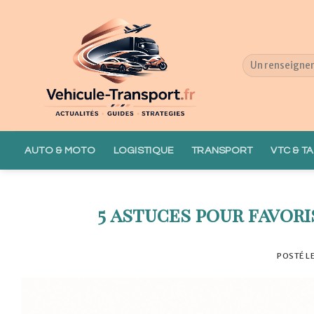
Skip
to
content
AUTO & MOTO
LOGISTIQUE
TRANSPORT
VTC & TA
5 astuces pour favori
POSTÉ L