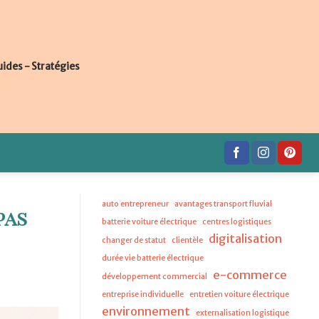
uides - Stratégies
auto entrepreneur
avantages transport fluvial
pas
batterie voiture électrique
centres logistiques
digitalisation
changer de statut
clientèle
durée vie batterie électrique
e-commerce
développement commercial
entreprise individuelle
entretien voiture électrique
environnement
externalisation logistique