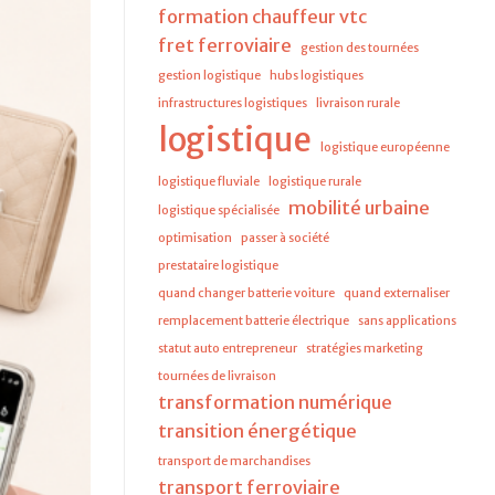
formation chauffeur vtc
fret ferroviaire
gestion des tournées
gestion logistique
hubs logistiques
infrastructures logistiques
livraison rurale
logistique
logistique européenne
logistique fluviale
logistique rurale
mobilité urbaine
logistique spécialisée
optimisation
passer à société
prestataire logistique
quand changer batterie voiture
quand externaliser
remplacement batterie électrique
sans applications
statut auto entrepreneur
stratégies marketing
tournées de livraison
transformation numérique
transition énergétique
transport de marchandises
transport ferroviaire