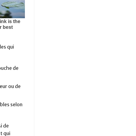
les qui
touche de
eur ou de
bles selon
i de
t qui