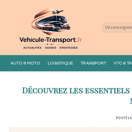
Skip
to
content
AUTO & MOTO
LOGISTIQUE
TRANSPORT
VTC & TA
Découvrez les essentiels 
POSTÉ L