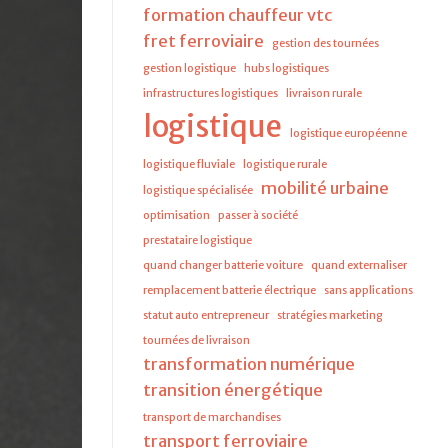
formation chauffeur vtc
fret ferroviaire
gestion des tournées
gestion logistique
hubs logistiques
infrastructures logistiques
livraison rurale
logistique
logistique européenne
logistique fluviale
logistique rurale
mobilité urbaine
logistique spécialisée
optimisation
passer à société
prestataire logistique
quand changer batterie voiture
quand externaliser
remplacement batterie électrique
sans applications
statut auto entrepreneur
stratégies marketing
tournées de livraison
transformation numérique
transition énergétique
transport de marchandises
transport ferroviaire