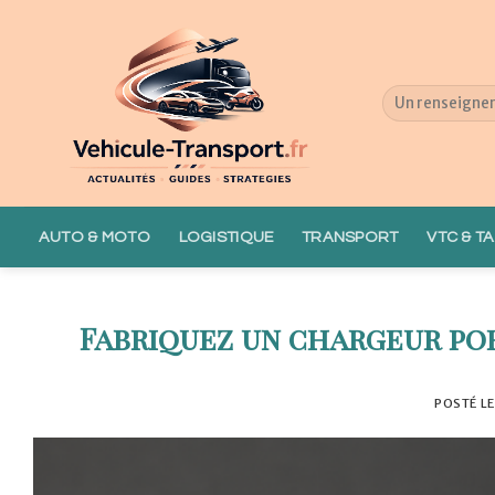
Skip
to
content
AUTO & MOTO
LOGISTIQUE
TRANSPORT
VTC & TA
Fabriquez un chargeur po
POSTÉ L