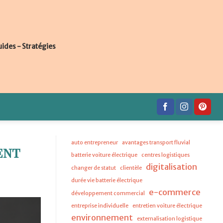
uides - Stratégies
auto entrepreneur
avantages transport fluvial
ent
batterie voiture électrique
centres logistiques
digitalisation
changer de statut
clientèle
durée vie batterie électrique
e-commerce
développement commercial
entreprise individuelle
entretien voiture électrique
environnement
externalisation logistique