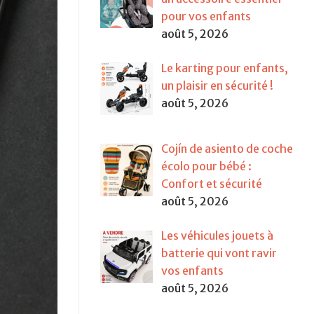
pour vos enfants
août 5, 2026
Le karting pour enfants,
un plaisir en sécurité !
août 5, 2026
Cojín de asiento de coche
écolo pour bébé :
Confort et sécurité
août 5, 2026
Les véhicules jouets à
batterie qui vont ravir
vos enfants
août 5, 2026