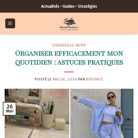
Skip
Actualités - Guides - Stratégies
to
content
DERNIÈRES NEWS
Organiser efficacement mon
quotidien : astuces pratiques
POSTÉ LE
MAI 26, 2026
PAR
BÉATRICE
26
Mai