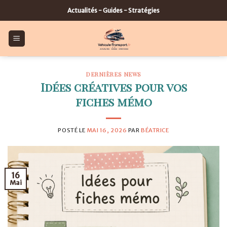
Skip
Actualités - Guides - Stratégies
to
content
DERNIÈRES NEWS
Idées créatives pour vos
fiches mémo
POSTÉ LE
MAI 16, 2026
PAR
BÉATRICE
16
Mai