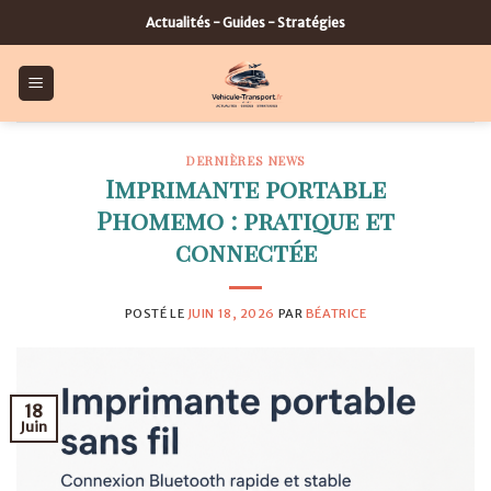
Skip
Actualités - Guides - Stratégies
to
content
DERNIÈRES NEWS
Imprimante portable
Phomemo : pratique et
connectée
POSTÉ LE
JUIN 18, 2026
PAR
BÉATRICE
18
Juin