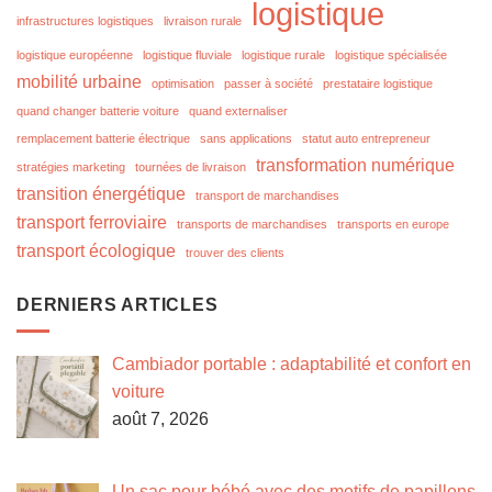
logistique
infrastructures logistiques
livraison rurale
logistique européenne
logistique fluviale
logistique rurale
logistique spécialisée
mobilité urbaine
optimisation
passer à société
prestataire logistique
quand changer batterie voiture
quand externaliser
remplacement batterie électrique
sans applications
statut auto entrepreneur
transformation numérique
stratégies marketing
tournées de livraison
transition énergétique
transport de marchandises
transport ferroviaire
transports de marchandises
transports en europe
transport écologique
trouver des clients
DERNIERS ARTICLES
Cambiador portable : adaptabilité et confort en
voiture
août 7, 2026
Un sac pour bébé avec des motifs de papillons