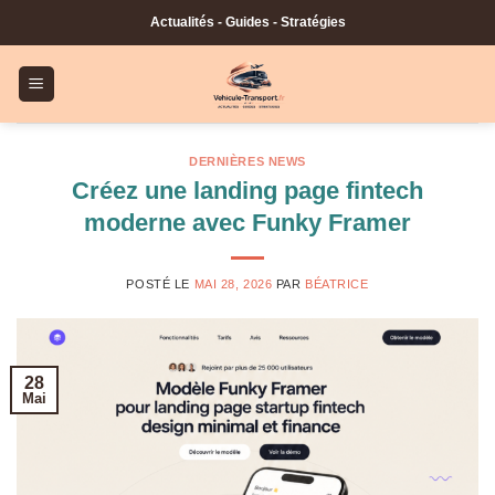
Skip
Actualités - Guides - Stratégies
to
content
DERNIÈRES NEWS
Créez une landing page fintech
moderne avec Funky Framer
POSTÉ LE
MAI 28, 2026
PAR
BÉATRICE
28
Mai