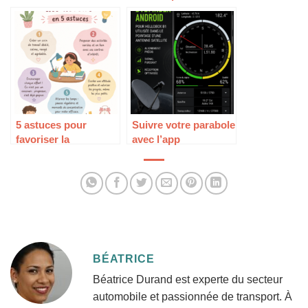
pour plus de sérénité
faut pour réagir
5 astuces pour
Suivre votre parabole
favoriser la
avec l’app
motivation des
DVBFinder sur
devoirs
Android
BÉATRICE
Béatrice Durand est experte du secteur
automobile et passionnée de transport. À