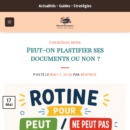
Skip
Actualités - Guides - Stratégies
to
content
DERNIÈRES NEWS
Peut-on plastifier ses
documents ou non ?
POSTÉ LE
MAI 17, 2026
PAR
BÉATRICE
17
Mai