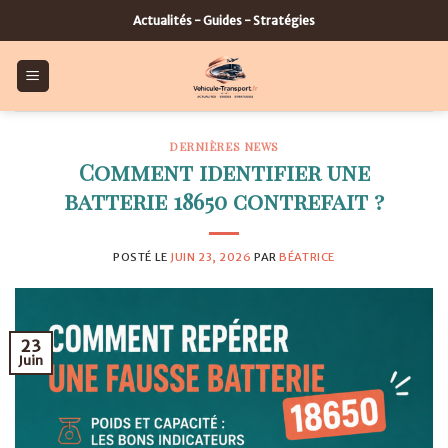
Skip
Actualités - Guides - Stratégies
to
content
DERNIÈRES NEWS
Comment identifier une
batterie 18650 contrefait ?
POSTÉ LE
JUIN 23, 2026
PAR
BÉATRICE
23
Juin