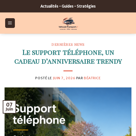
Skip
Actualités - Guides - Stratégies
to
content
DERNIÈRES NEWS
Le support téléphone, un
cadeau d’anniversaire trendy
POSTÉ LE
JUIN 7, 2026
PAR
BÉATRICE
07
Juin