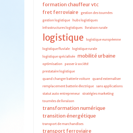
formation chauffeur vtc
fret ferroviaire
gestion des tournées
gestion logistique
hubs logistiques
infrastructures logistiques
livraison rurale
logistique
logistique européenne
logistique fluviale
logistique rurale
mobilité urbaine
logistique spécialisée
optimisation
passer à société
prestataire logistique
quand changer batterie voiture
quand externaliser
remplacement batterie électrique
sans applications
statut auto entrepreneur
stratégies marketing
tournées de livraison
transformation numérique
transition énergétique
transport de marchandises
transport ferroviaire