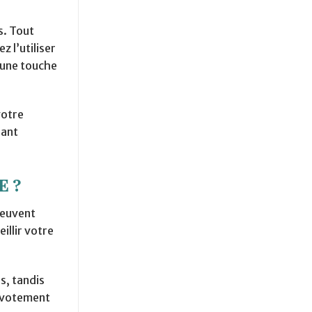
s. Tout
 l’utiliser
t une touche
votre
pant
e ?
peuvent
illir votre
s, tandis
pivotement