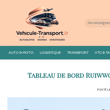
Skip
to
content
AUTO & MOTO
LOGISTIQUE
TRANSPORT
VTC & TA
Tableau de bord Ruiwwo
POSTÉ L