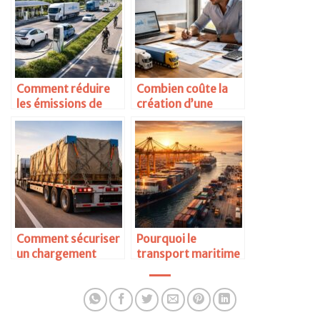
Comment réduire
Combien coûte la
les émissions de
création d’une
CO2 dans le
entreprise de
transport routier
transport
Comment sécuriser
Pourquoi le
un chargement
transport maritime
longue distance
reste dominant
dans le commerce
mondial