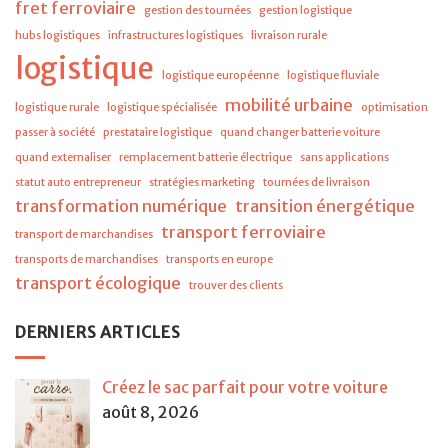
fret ferroviaire
gestion des tournées
gestion logistique
hubs logistiques
infrastructures logistiques
livraison rurale
logistique
logistique européenne
logistique fluviale
mobilité urbaine
logistique rurale
logistique spécialisée
optimisation
passer à société
prestataire logistique
quand changer batterie voiture
quand externaliser
remplacement batterie électrique
sans applications
statut auto entrepreneur
stratégies marketing
tournées de livraison
transformation numérique
transition énergétique
transport ferroviaire
transport de marchandises
transports de marchandises
transports en europe
transport écologique
trouver des clients
DERNIERS ARTICLES
Créez le sac parfait pour votre voiture
août 8, 2026