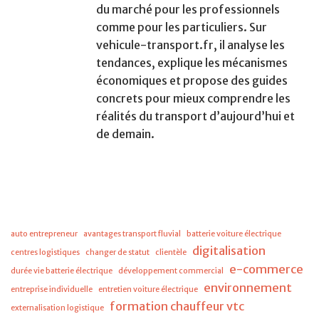
du marché pour les professionnels
comme pour les particuliers. Sur
vehicule-transport.fr, il analyse les
tendances, explique les mécanismes
économiques et propose des guides
concrets pour mieux comprendre les
réalités du transport d’aujourd’hui et
de demain.
auto entrepreneur
avantages transport fluvial
batterie voiture électrique
digitalisation
centres logistiques
changer de statut
clientèle
e-commerce
durée vie batterie électrique
développement commercial
environnement
entreprise individuelle
entretien voiture électrique
formation chauffeur vtc
externalisation logistique