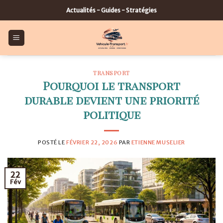
Skip
Actualités - Guides - Stratégies
to
content
TRANSPORT
Pourquoi le transport
durable devient une priorité
politique
POSTÉ LE
FÉVRIER 22, 2026
PAR
ETIENNE MUSELIER
22
Fév