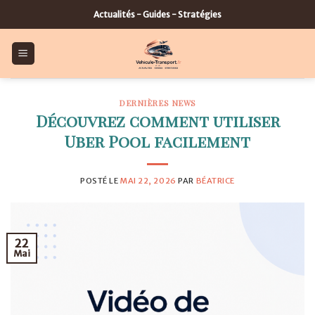
Skip
Actualités - Guides - Stratégies
to
content
DERNIÈRES NEWS
Découvrez comment utiliser
Uber Pool facilement
POSTÉ LE
MAI 22, 2026
PAR
BÉATRICE
22
Mai