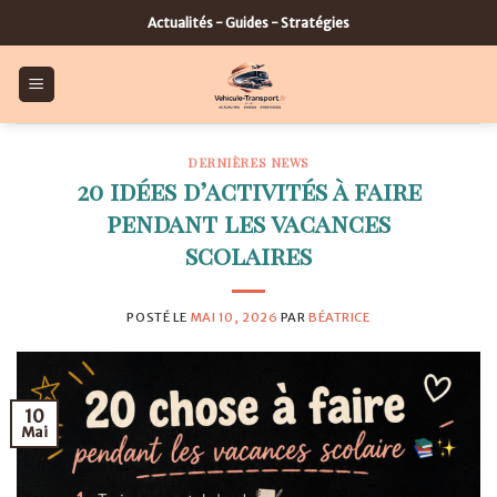
Skip
Actualités - Guides - Stratégies
to
content
DERNIÈRES NEWS
20 idées d’activités à faire
pendant les vacances
scolaires
POSTÉ LE
MAI 10, 2026
PAR
BÉATRICE
10
Mai