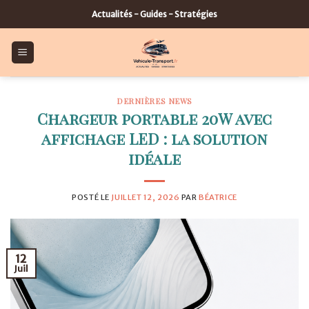
Skip
Actualités - Guides - Stratégies
to
content
DERNIÈRES NEWS
Chargeur portable 20W avec
affichage LED : la solution
idéale
POSTÉ LE
JUILLET 12, 2026
PAR
BÉATRICE
12
Juil