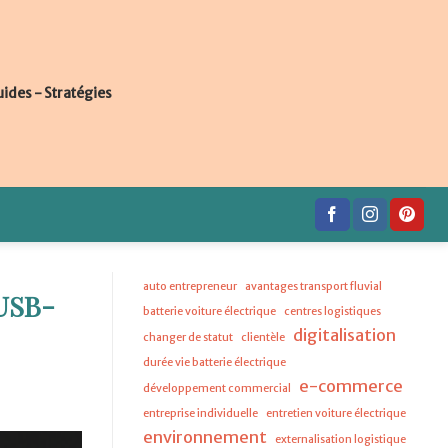
uides - Stratégies
auto entrepreneur
avantages transport fluvial
USB-
batterie voiture électrique
centres logistiques
digitalisation
changer de statut
clientèle
durée vie batterie électrique
e-commerce
développement commercial
entreprise individuelle
entretien voiture électrique
environnement
externalisation logistique