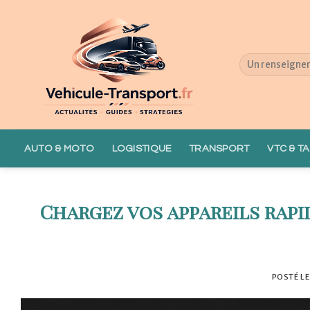
Skip
to
content
AUTO & MOTO
LOGISTIQUE
TRANSPORT
VTC & TA
Chargez vos appareils rap
POSTÉ L