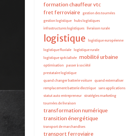
formation chauffeur vtc
fret ferroviaire
gestion des tournées
gestion logistique
hubs logistiques
infrastructures logistiques
livraison rurale
logistique
logistique européenne
logistique fluviale
logistique rurale
mobilité urbaine
logistique spécialisée
optimisation
passer à société
prestataire logistique
quand changer batterie voiture
quand externaliser
remplacement batterie électrique
sans applications
statut auto entrepreneur
stratégies marketing
tournées de livraison
transformation numérique
transition énergétique
transport de marchandises
transport ferroviaire