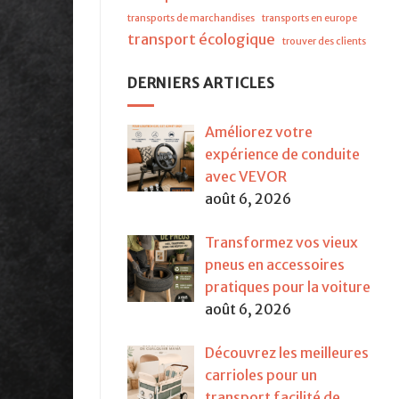
transports de marchandises
transports en europe
transport écologique
trouver des clients
DERNIERS ARTICLES
Améliorez votre
expérience de conduite
avec VEVOR
août 6, 2026
Transformez vos vieux
pneus en accessoires
pratiques pour la voiture
août 6, 2026
Découvrez les meilleures
carrioles pour un
transport facilité de