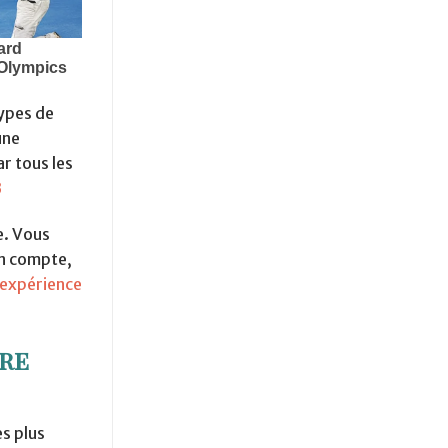
types de
une
ar tous les
B
e. Vous
en compte,
 expérience
tre
es plus