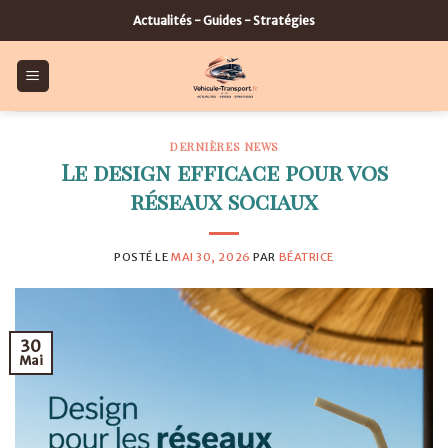
Skip
Actualités - Guides - Stratégies
to
content
DERNIÈRES NEWS
Le design efficace pour vos
réseaux sociaux
POSTÉ LE
MAI 30, 2026
PAR
BÉATRICE
30
Mai