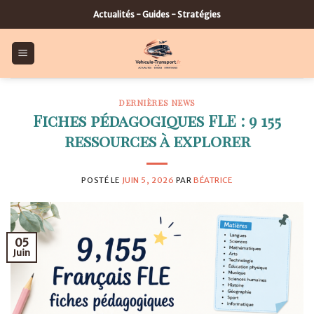
Skip
Actualités - Guides - Stratégies
to
content
DERNIÈRES NEWS
Fiches pédagogiques FLE : 9 155
ressources à explorer
POSTÉ LE
JUIN 5, 2026
PAR
BÉATRICE
05
Juin